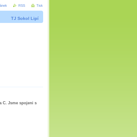
ránek
RSS
Tisk
TJ Sokol Lipí
a C. Jsme spojeni s