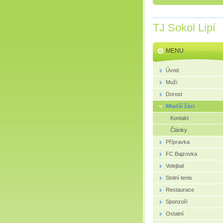
TJ Sokol Lipí
MENU
Úvod
Muži
Dorost
Mladší žáci
Kontakt
Články
Přípravka
FC Bajzovka
Volejbal
Stolní tenis
Restaurace
Sponzoři
Ostatní