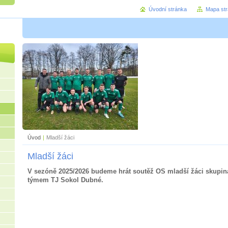
Úvodní stránka
Mapa st
Úvod
|
Mladší žáci
Mladší žáci
V sezóně 2025/2026 budeme hrát soutěž OS mladší žáci skupin
týmem TJ Sokol Dubné.