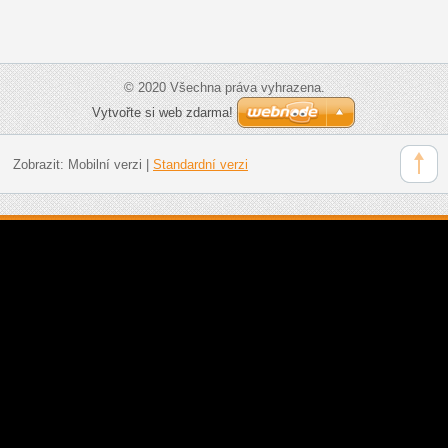
© 2020 Všechna práva vyhrazena.
Vytvořte si web zdarma!
Zobrazit:
Mobilní verzi
|
Standardní verzi