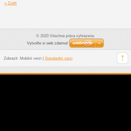
« Zpět
© 2020 Všechna práva vyhrazena.
Vytvořte si web zdarma!
Zobrazit:
Mobilní verzi
|
Standardní verzi