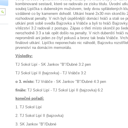
kombinované sestavě, které se radovalo ze zisku titulu. Úvodní utká
souboj Lipíčka s dubenským mužstvem, tedy dvou spřátelených klu
vzdálené co by kamenem dohodil. Utkání hrané 2x30 min skončilo 2
rozhodovat penalty. V nich byli úspěšnější domácí hráči a stali se p
utkání proti sobě svedla Bajzovka a Vrábče a byli to hráči Bajzovky
vítězství 3:2 radovali z postupu. Zápas o třetí místo skončil po šed
nerozhodně 3:3 a tak opět došlo na penalty. V nich dubenští hráči na
neproměnili ani jeden ze čtyř pokusů a bronz tak brala Vrábče. Vrc
finálové utkání. Lipíčko neponechalo nic náhodě, Bajzovku rozstřílel
prvenství na domácím memoriálu.
Výsledky:
TJ Sokol Lipí -
SK Jankov "B"/Dubné 3:2 pen
TJ Sokol Lipí II (bajzovka) -
TJ Vrábče 3:2
o 3. místo:
TJ Vrábče -
SK Jankov "B"/Dubné 4:3 pen
finále:
TJ Sokol Lipí -
TJ Sokol Lipí II (bajzovka) 6:2
konečné pořadí:
1. TJ Sokol Lipí
2. TJ Sokol Lipí II (bajzovka)
3. SK Jankov "B"/Dubné