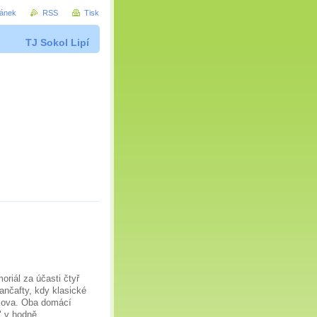
ránek
RSS
Tisk
TJ Sokol Lipí
oriál za účasti čtyř
ančafty, kdy klasické
nkova. Oba domácí
" v hodně