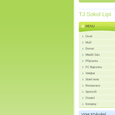
TJ Sokol Lipí
MENU
Úvod
Muži
Dorost
Mladší žáci
Přípravka
FC Bajzovka
Volejbal
Stolní tenis
Restaurace
Sponzoři
Ostatní
Kontakty
VYHLEDÁVÁNÍ