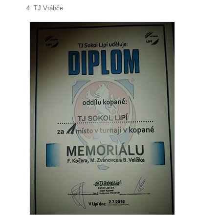
4. TJ Vrábče