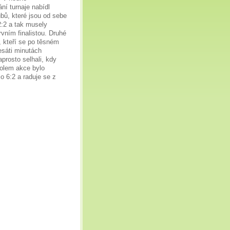
ní turnaje nabídl
bů, které jsou od sebe
:2 a tak musely
rvním finalistou. Druhé
, kteří se po těsném
esáti minutách
prosto selhali, kdy
holem akce bylo
o 6:2 a raduje se z