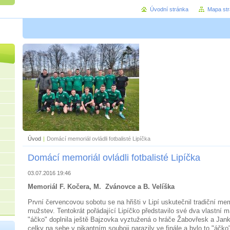
Úvodní stránka
Mapa st
Úvod
|
Domácí memoriál ovládli fotbalisté Lipíčka
Domácí memoriál ovládli fotbalisté Lipíčka
03.07.2016 19:46
Memoriál F. Kočera, M. Zvánovce a B. Velíška
První červencovou sobotu se na hřišti v Lipí uskutečnil tradiční mem
mužstev. Tentokrát pořádající Lipíčko představilo své dva vlastní m
"áčko" doplnila ještě Bajzovka vyztužená o hráče Žabovřesk a Ja
celky na sebe v pikantním souboji narazily ve finále a bylo to "áčko