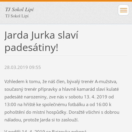
TJ Sokol Lipí
TJ Sokol Lipí
Jarda Jurka slaví
padesátiny!
28.03.2019 09:55
Vzhledem k tomu, že náš člen, bývalý trenér A-mužstva,
současný trenér přípravky a hlavně kamarád slaví kulaté
padesáté narozeniny, zve nás v sobotu 13. 4. 2019 od
13:00 na hřiště ke společnému fotbálku a od 16:00 k
pohoštění do místní hospůdky. Doražtě všichni s dobrou
náladou, protože Jarda si to zaslouží.
V neděli 14. 4. 2019 se Bajzovka nekoná.