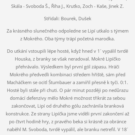
Skála - Svoboda Š., Říha J., Kruťko, Zoch - Kaše, Jinek Z.
Střídali: Bourek, Dušek
Za krásného slunečného odpoledne se Lipí utkalo s týmem
z Mokrého. Oba týmy trápí početná marodka.
Do utkání vstoupili lépe hosté, když hned v 1´ vypálil tvrdě
Houska, z branky se však neradoval. Mokré Lipíčko
přehrávalo. Výsledkem byl první gól zápasu. Hráči
Mokrého předvedli kombinaci středem hřiště, sám před
Macháčkem se ocitl Štumbauer a zamířil přesně k tyči. 0:1.
Hosté byli stále při chuti. O pár minut později po nedůrazu
domácí defenzivy mělo Mokré možnost třikrát za sebou
zakončovat, Lipí od druhého gólu zachránila branková
konstrukce. Ze strany Lipíčka jsme viděli první zakončení až
po čtvrt hodině hry, z pravého beka si krásně za obránce
naběhl M. Svoboda, tvrdě vypálil, ale branku netrefil. V 18´