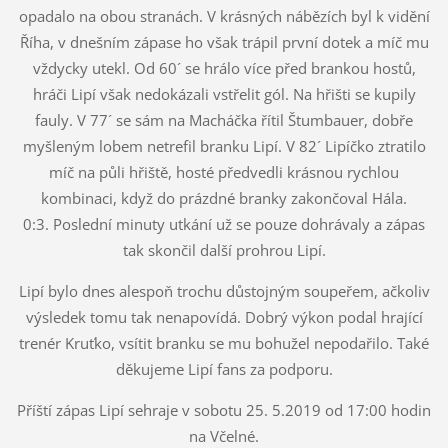
opadalo na obou stranách. V krásných nábězích byl k vidění
Říha, v dnešním zápase ho však trápil první dotek a míč mu
vždycky utekl. Od 60´ se hrálo více před brankou hostů,
hráči Lipí však nedokázali vstřelit gól. Na hřišti se kupily
fauly. V 77´ se sám na Macháčka řítil Štumbauer, dobře
myšleným lobem netrefil branku Lipí. V 82´ Lipíčko ztratilo
míč na půli hřiště, hosté předvedli krásnou rychlou
kombinaci, když do prázdné branky zakončoval Hála.
0:3. Poslední minuty utkání už se pouze dohrávaly a zápas
tak skončil další prohrou Lipí.
Lipí bylo dnes alespoň trochu důstojným soupeřem, ačkoliv
výsledek tomu tak nenapovídá. Dobrý výkon podal hrající
trenér Kruťko, vsítit branku se mu bohužel nepodařilo. Také
děkujeme Lipí fans za podporu.
Příští zápas Lipí sehraje v sobotu 25. 5.2019 od 17:00 hodin
na Včelné.