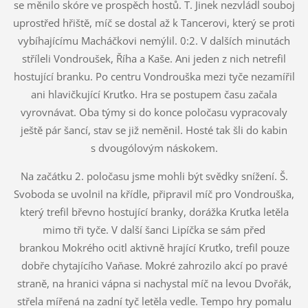
se měnilo skóre ve prospěch hostů. T. Jinek nezvládl souboj
uprostřed hřiště, míč se dostal až k Tancerovi, který se proti
vybíhajícímu Macháčkovi nemýlil. 0:2. V dalších minutách
stříleli Vondroušek, Říha a Kaše. Ani jeden z nich netrefil
hostující branku. Po centru Vondrouška mezi tyče nezamířil
ani hlavičkující Kruťko. Hra se postupem času začala
vyrovnávat. Oba týmy si do konce poločasu vypracovaly
ještě pár šancí, stav se již neměnil. Hosté tak šli do kabin
s dvougólovým náskokem.
Na začátku 2. poločasu jsme mohli být svědky snížení. Š.
Svoboda se uvolnil na křídle, připravil míč pro Vondrouška,
který trefil břevno hostující branky, dorážka Kruťka letěla
mimo tři tyče. V další šanci Lipíčka se sám před
brankou Mokrého ocitl aktivně hrající Kruťko, trefil pouze
dobře chytajícího Vaňase. Mokré zahrozilo akcí po pravé
straně, na hranici vápna si nachystal míč na levou Dvořák,
střela mířená na zadní tyč letěla vedle. Tempo hry pomalu