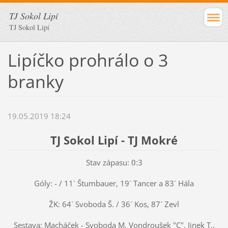
TJ Sokol Lipí
TJ Sokol Lipí
Lipíčko prohrálo o 3
branky
19.05.2019 18:24
TJ Sokol Lipí - TJ Mokré
Stav zápasu: 0:3
Góly: - / 11´ Štumbauer, 19´ Tancer a 83´ Hála
ŽK: 64´ Svoboda Š. / 36´ Kos, 87´ Zevl
Sestava: Macháček - Svoboda M. Vondroušek "C", Jinek T.,