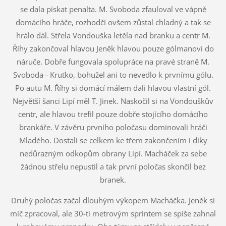
se dala pískat penalta. M. Svoboda zfauloval ve vápně
domácího hráče, rozhodčí ovšem zůstal chladný a tak se
hrálo dál. Střela Vondouška letěla nad branku a centr M.
Říhy zakončoval hlavou Jeněk hlavou pouze gólmanovi do
náruče. Dobře fungovala spolupráce na pravé straně M.
Svoboda - Kruťko, bohužel ani to nevedlo k prvnímu gólu.
Po autu M. Říhy si domácí málem dali hlavou vlastní gól.
Největší šanci Lipí měl T. Jinek. Naskočil si na Vondouškův
centr, ale hlavou trefil pouze dobře stojícího domácího
brankáře. V závěru prvního poločasu dominovali hráči
Mladého. Dostali se celkem ke třem zakončením i díky
nedůrazným odkopům obrany Lipí. Macháček za sebe
žádnou střelu nepustil a tak první poločas skončil bez
branek.
Druhý poločas začal dlouhým výkopem Macháčka. Jeněk si
míč zpracoval, ale 30-ti metrovým sprintem se spíše zahnal