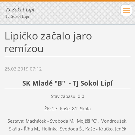
TJ Sokol Lipí
TJ Sokol Lipí
Lipíčko začalo jaro
remízou
25.03.2019 07:12
SK Mladé "B" - TJ Sokol Lipí
Stav zápasu: 0:0
ŽK: 27´ Kaše, 81´ Skála
Sestava: Macháček - Svoboda M., Mojžíš "C", Vondroušek,
Skála - Říha M., Holinka, Svododa Š., Kaše - Kruťko, Jeněk