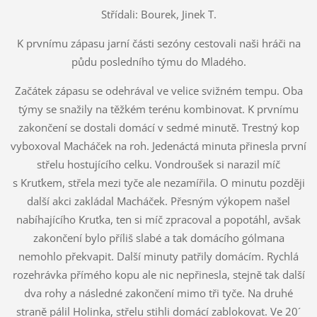
Střídali: Bourek, Jinek T.
K prvnímu zápasu jarní části sezóny cestovali naši hráči na
půdu posledního týmu do Mladého.
Začátek zápasu se odehrával ve velice svižném tempu. Oba
týmy se snažily na těžkém terénu kombinovat. K prvnímu
zakončení se dostali domácí v sedmé minutě. Trestný kop
vyboxoval Macháček na roh. Jedenáctá minuta přinesla první
střelu hostujícího celku. Vondroušek si narazil míč
s Kruťkem, střela mezi tyče ale nezamířila. O minutu později
další akci zakládal Macháček. Přesným výkopem našel
nabíhajícího Kruťka, ten si míč zpracoval a popotáhl, avšak
zakončení bylo příliš slabé a tak domácího gólmana
nemohlo překvapit. Další minuty patřily domácím. Rychlá
rozehrávka přímého kopu ale nic nepřinesla, stejně tak další
dva rohy a následné zakončení mimo tři tyče. Na druhé
straně pálil Holinka, střelu stihli domácí zablokovat. Ve 20´