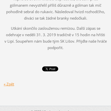
gólmanem nevystřelil příliš důrazně a gólman tak míč
pohodlně sebral do rukavic. Následoval hvizd rozhodčího,
diváci se tak žádné branky nedočkali.
Utkání skončilo zaslouženou remízou. Další zápas se
odehraje v neděli 31. 3. 2019 tradičně v 15 hodin na hřišti
v Lipí. Soupeřem nám bude tým SK Lišov. Přijďte naše hráče
podpořit.
« Zpět