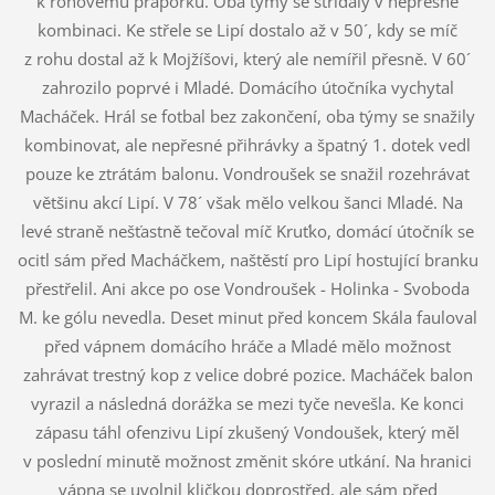
k rohovému praporku. Oba týmy se střídaly v nepřesné
kombinaci. Ke střele se Lipí dostalo až v 50´, kdy se míč
z rohu dostal až k Mojžíšovi, který ale nemířil přesně. V 60´
zahrozilo poprvé i Mladé. Domácího útočníka vychytal
Macháček. Hrál se fotbal bez zakončení, oba týmy se snažily
kombinovat, ale nepřesné přihrávky a špatný 1. dotek vedl
pouze ke ztrátám balonu. Vondroušek se snažil rozehrávat
většinu akcí Lipí. V 78´ však mělo velkou šanci Mladé. Na
levé straně nešťastně tečoval míč Kruťko, domácí útočník se
ocitl sám před Macháčkem, naštěstí pro Lipí hostující branku
přestřelil. Ani akce po ose Vondroušek - Holinka - Svoboda
M. ke gólu nevedla. Deset minut před koncem Skála fauloval
před vápnem domácího hráče a Mladé mělo možnost
zahrávat trestný kop z velice dobré pozice. Macháček balon
vyrazil a následná dorážka se mezi tyče nevešla. Ke konci
zápasu táhl ofenzivu Lipí zkušený Vondoušek, který měl
v poslední minutě možnost změnit skóre utkání. Na hranici
vápna se uvolnil kličkou doprostřed, ale sám před