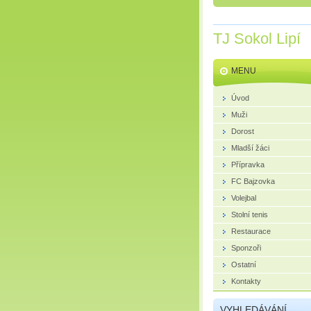
TJ Sokol Lipí
MENU
Úvod
Muži
Dorost
Mladší žáci
Přípravka
FC Bajzovka
Volejbal
Stolní tenis
Restaurace
Sponzoři
Ostatní
Kontakty
VYHLEDÁVÁNÍ