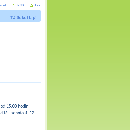
ránek
RSS
Tisk
TJ Sokol Lipí
 od 15.00 hodin
dítě - sobota 4. 12.