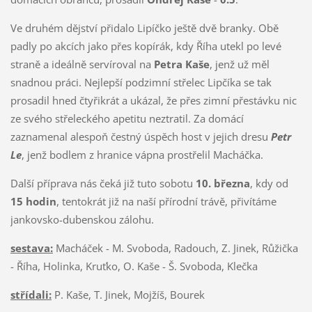
Ve druhém dějství přidalo Lipíčko ještě dvě branky. Obě
padly po akcích jako přes kopírák, kdy Říha utekl po levé
straně a ideálně servíroval na
Petra Kaše
, jenž už měl
snadnou práci. Nejlepší podzimní střelec Lipčíka se tak
prosadil hned čtyřikrát a ukázal, že přes zimní přestávku nic
ze svého střeleckého apetitu neztratil. Za domácí
zaznamenal alespoň čestný úspěch host v jejich dresu
Petr
Le
, jenž bodlem z hranice vápna prostřelil Macháčka.
Další příprava nás čeká již tuto sobotu
10. března
, kdy od
15 hodin
, tentokrát již na naší přírodní trávě, přivítáme
jankovsko-dubenskou zálohu.
sestava:
Macháček - M. Svoboda, Radouch, Z. Jinek, Růžička
- Říha, Holinka, Kruťko, O. Kaše - Š. Svoboda, Klečka
střídali:
P. Kaše, T. Jinek, Mojžíš, Bourek