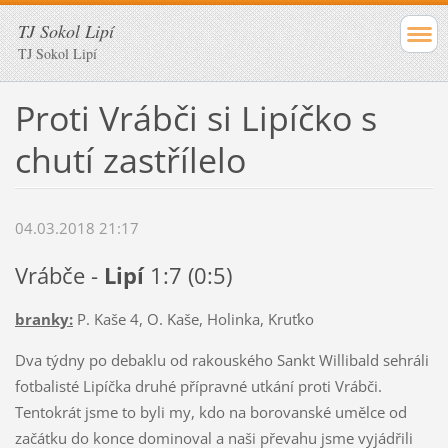
TJ Sokol Lipí
TJ Sokol Lipí
Proti Vrábči si Lipíčko s
chutí zastřílelo
04.03.2018 21:17
Vrábče -
Lipí
1:7 (0:5)
branky:
P. Kaše 4, O. Kaše, Holinka, Kruťko
Dva týdny po debaklu od rakouského Sankt Willibald sehráli
fotbalisté Lipíčka druhé přípravné utkání proti Vrábči.
Tentokrát jsme to byli my, kdo na borovanské umělce od
začátku do konce dominoval a naši převahu jsme vyjádřili