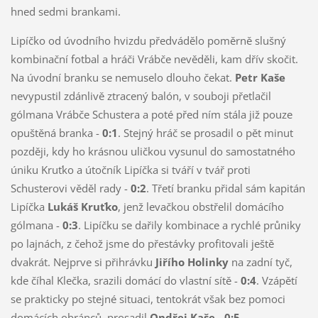
hned sedmi brankami.
Lipíčko od úvodního hvizdu předvádělo poměrně slušný
kombinační fotbal a hráči Vrábče nevěděli, kam dřív skočit.
Na úvodní branku se nemuselo dlouho čekat.
Petr Kaše
nevypustil zdánlivě ztracený balón, v souboji přetlačil
gólmana Vrábče Schustera a poté před ním stála již pouze
opuštěná branka -
0:1
. Stejný hráč se prosadil o pět minut
později, kdy ho krásnou uličkou vysunul do samostatného
úniku Kruťko a útočník Lipíčka si tváří v tvář proti
Schusterovi věděl rady -
0:2
. Třetí branku přidal sám kapitán
Lipíčka
Lukáš Kruťko
, jenž levačkou obstřelil domácího
gólmana -
0:3
. Lipíčku se dařily kombinace a rychlé průniky
po lajnách, z čehož jsme do přestávky profitovali ještě
dvakrát. Nejprve si přihrávku
Jiřího Holinky
na zadní tyč,
kde číhal Klečka, srazili domácí do vlastní sítě -
0:4
. Vzápětí
se prakticky po stejné situaci, tentokrát však bez pomoci
domácích obránců, prosadil
Ondřej Kaše
-
0:5
.