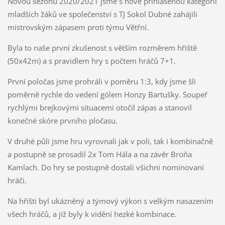
Novou sezonu 2020/2021 jsme s nově přihlášenou kategorií
mladších žáků ve společenství s TJ Sokol Dubné zahájili
mistrovským zápasem proti týmu Větřní.
Byla to naše první zkušenost s větším rozměrem hřiště
(50x42m) a s pravidlem hry s počtem hráčů 7+1.
První poločas jsme prohráli v poměru 1:3, kdy jsme šli
poměrně rychle do vedení gólem Honzy Bartušky. Soupeř
rychlými brejkovými situacemi otočil zápas a stanovil
konečné skóre prvního pločasu.
V druhé půli jsme hru vyrovnali jak v poli, tak i kombinačně
a postupně se prosadil 2x Tom Hála a na závěr Broňa
Kamlach. Do hry se postupně dostali všichni nominovaní
hráči.
Na hřišti byl ukázněný a týmový výkon s velkým nasazením
všech hráčů, a již byly k vidění hezké kombinace.