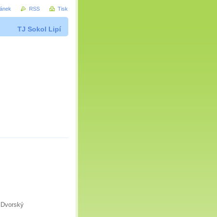
ránek
RSS
Tisk
TJ Sokol Lipí
. Dvorský