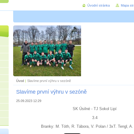
Úvodní stránka
Mapa st
Úvod
|
Slavíme první výhru v sezóně
Slavíme první výhru v sezóně
25.09.2023 12:29
SK Úsilné - TJ Sokol Lipí
3.4
Branky: M. Tóth, R. Tábora, V. Polan / 3xT. Tengl, A