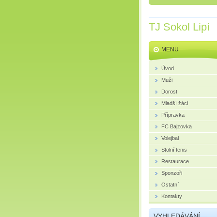
TJ Sokol Lipí
MENU
Úvod
Muži
Dorost
Mladší žáci
Přípravka
FC Bajzovka
Volejbal
Stolní tenis
Restaurace
Sponzoři
Ostatní
Kontakty
VYHLEDÁVÁNÍ