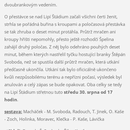
dvoubrankovým vedením.
O přestávce se nad Lipí Štádium začali všichni čerti ženit,
strhla se pořádná buřina s kroupami a poločasová přestávka
se tak zhruba o deset minut protáhla. Průtrž mračen ani
kroupy hřišti nepomohly, přesto ještě rozhodčí Špelina
zahájil druhý poločas. Z něj bylo odehráno pouhých deset
minut, během kterých nastřelil tyčku hostující branky Štěpán
Svoboda, než se spustila další průtrž mračen, která utkání
předčasně ukončila. Utkání tak bylo oficicálně ukončeno
kvůli nezpůsobilému terénu a nepřízni počasí, výsledek byl
anulován a celý zápas se bude opakovat. Oba celky se tedy
na Lipí Štádium střetnou tuto
středu 30. srpna od 17
hodin
.
sestava:
Macháček - M. Svoboda, Radouch, T. Jinek, O. Kaše
- Zoch, Holinka, Moravec, Klečka - P. Kaše, Lávička