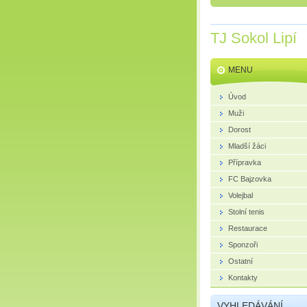
TJ Sokol Lipí
MENU
Úvod
Muži
Dorost
Mladší žáci
Přípravka
FC Bajzovka
Volejbal
Stolní tenis
Restaurace
Sponzoři
Ostatní
Kontakty
VYHLEDÁVÁNÍ