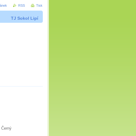
ránek
RSS
Tisk
TJ Sokol Lipí
. Černý