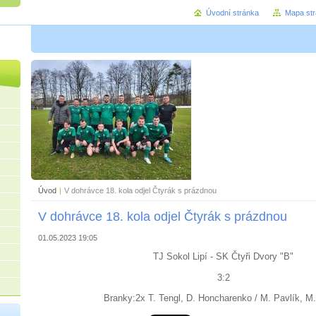
Úvodní stránka
Mapa st
Úvod
|
V dohrávce 18. kola odjel Čtyrák s prázdnou
V dohrávce 18. kola odjel Čtyrák s prázdnou
01.05.2023 19:05
TJ Sokol Lipí - SK Čtyři Dvory "B"
3:2
Branky:2x T. Tengl, D. Honcharenko / M. Pavlík, M