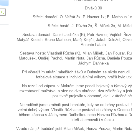
Diváků 30
Střelci domácí: O. Veřtát 3x; P. Havner 1x; B. Marhoun 1x
Střelci hosté: J. Růzha 2x; Š. Mišek 3x; M. Miše
Sestava domácí: Daniel Jedlička (B), Petr Havner, Vojtěch Řezn
Matyáš Kocich, Bruno Marhoun, Matěj Krejčí, Jakub Doležel, Oliver
Antonín Lafata
Sestava hosté: Vlastimil Růzha (K), Milan Mišek, Jan Pouzar, Rud
Matoušek, Ondřej Pachol, Martin Nota, Jan Růzha, Daniela Pouz
Jáchym Daňhelka
Při včerejším utkání mladších žáků v Dubném se nikdo nenudil.
fotbalové situace s individuálními výkony hráčů bylo utk
Na rozdíl od zápasu v Mokrém jsme podali bojovný a týmový výk
rozestavení mužstva, a sice na dva obránce, dva záložníky a jed
pozitivně projevilo v obranné, ale i v útočné hř
Netradičně jsme změnili post brankáře, kdy se do brány postavil 
velmi dobrý výkon. Vlastík Růzha se postavil do zálohy s Ondrou P
během zápasu s Jáchymem Daňhelkou nebo Honzou Růzhou a Da
kteří alternovali i v útoku.
Vzadu nás již tradičně jistil Milan Mišek, Honza Pouzar, Martin Not