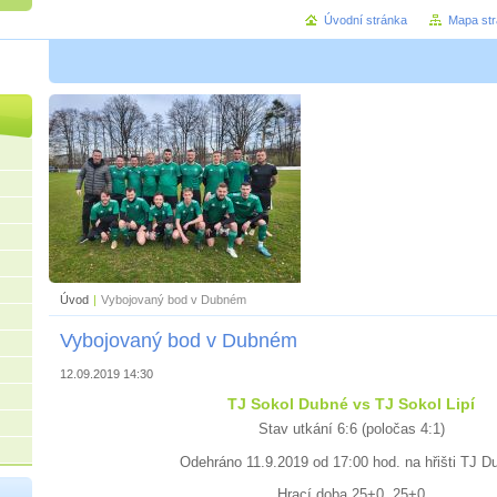
Úvodní stránka
Mapa st
Úvod
|
Vybojovaný bod v Dubném
Vybojovaný bod v Dubném
12.09.2019 14:30
TJ Sokol Dubné vs TJ Sokol Lipí
Stav utkání 6:6 (poločas 4:1)
Odehráno 11.9.2019 od 17:00 hod. na hřišti TJ D
Hrací doba 25+0, 25+0