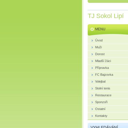
TJ Sokol Lipí
MENU
Úvod
Muži
Dorost
Mladší žáci
Přípravka
FC Bajzovka
Volejbal
Stolní tenis
Restaurace
Sponzoři
Ostatní
Kontakty
VYHLEDÁVÁNÍ