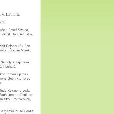
; A. Lafata 1x
k 1x
íček, Josef Švajda,
 Veřtát, Jan Bartuška,
olf Reisner (B), Jan
arová, Štěpán Mišek,
 Na góly a zajímavé
ání bohaté.
on. Změnili jsme i
noho útočníka. To se
e.
Ruda Reisner a podal
acholem a střídali se
nielkou Pouzarovou,
a a zlepšující se Honza