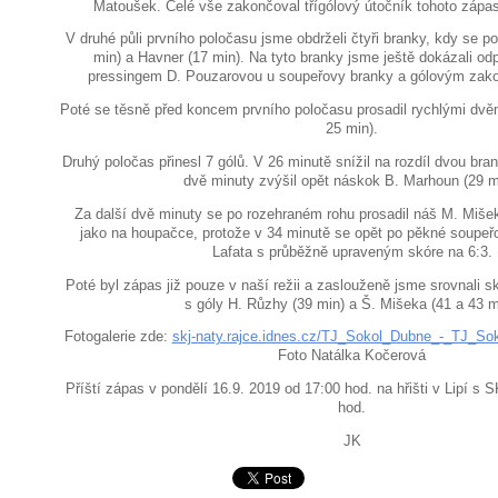
Matoušek. Celé vše zakončoval třígólový útočník tohoto záp
V druhé půli prvního poločasu jsme obdrželi čtyři branky, kdy se post
min) a Havner (17 min). Na tyto branky jsme ještě dokázali o
pressingem D. Pouzarovou u soupeřovy branky a gólovým zak
Poté se těsně před koncem prvního poločasu prosadil rychlými dvěm
25 min).
Druhý poločas přinesl 7 gólů. V 26 minutě snížil na rozdíl dvou bran
dvě minuty zvýšil opět náskok B. Marhoun (29 m
Za další dvě minuty se po rozehraném rohu prosadil náš M. Mišek
jako na houpačce, protože v 34 minutě se opět po pěkné soupeřo
Lafata s průběžně upraveným skóre na 6:3.
Poté byl zápas již pouze v naší režii a zaslouženě jsme srovnali 
s góly H. Růzhy (39 min) a Š. Mišeka (41 a 43 m
Fotogalerie zde:
skj-naty.rajce.idnes.cz/TJ_Sokol_Dubne_-_TJ_Sok
Foto Natálka Kočerová
Příští zápas v pondělí 16.9. 2019 od 17:00 hod. na hřišti v Lipí s 
hod.
JK