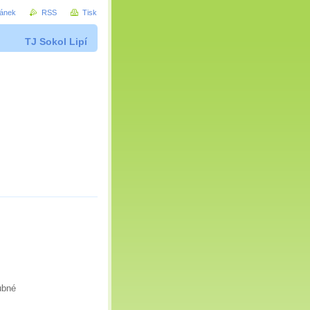
ránek
RSS
Tisk
TJ Sokol Lipí
ubné