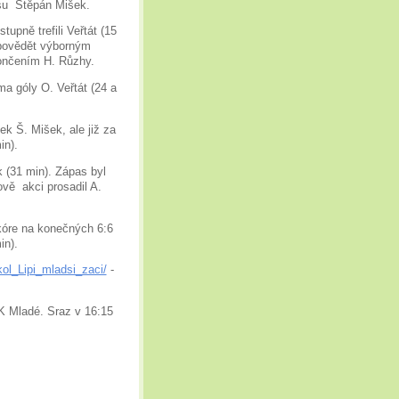
asu Štěpán Mišek.
upně trefili Veřtát (15
dpovědět výborným
ončením H. Růzhy.
a góly O. Veřtát (24 a
ek Š. Mišek, ale již za
in).
 (31 min). Zápas byl
vě akci prosadil A.
skóre na konečných 6:6
in).
ol_Lipi_mladsi_zaci/
-
SK Mladé. Sraz v 16:15