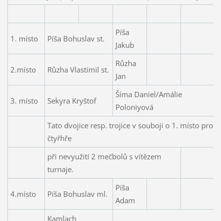
Píša
1. místo
Píša Bohuslav st.
Jakub
Růzha
2.místo
Růzha Vlastimil st.
Jan
Šíma Daniel/Amálie
3. místo
Sekyra Kryštof
Poloniyová
Tato dvojice resp. trojice v souboji o 1. místo proh
čtyřhře
při nevyužití 2 mečbolů s vítězem
turnaje.
Píša
4.místo
Píša Bohuslav ml.
Adam
Kamlach