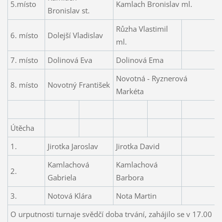
5.místo
Kamlach Bronislav ml.
Bronislav st.
Růzha Vlastimil
6. místo
Dolejší Vladislav
ml.
7. místo
Dolinová Eva
Dolinová Ema
Novotná - Ryznerová
8. místo
Novotný František
Markéta
Útěcha
1.
Jirotka Jaroslav
Jirotka David
Kamlachová
Kamlachová
2.
Gabriela
Barbora
3.
Notová Klára
Nota Martin
O urputnosti turnaje svědčí doba trvání, zahájilo se v 17.00 h