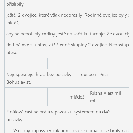
přislíbily
ještě 2 dvojice, které však nedorazily. Rodinné dvojice byly 
taktéž,
aby se nepotkaly rodiny ještě na začátku turnaje. Ze dvou čtyř
do finálové skupiny, z tříčlenné skupiny 2 dvojice. Nepostupujíc
útěše.
Nejúšpěšnější hráči bez porážky: dospělí Píša
Bohuslav st.
Růzha Vlastimil
mládež
ml.
Finálová část se hrála v pavouku systémem na dvě
porážky.
Všechny zápasy i v základních ve skupinách se hrály na 2 vítě