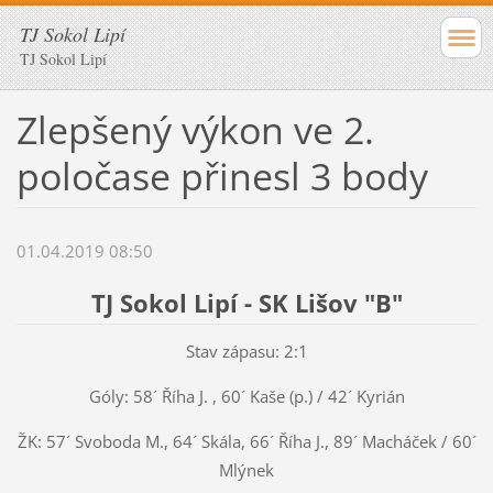
TJ Sokol Lipí
TJ Sokol Lipí
Zlepšený výkon ve 2.
poločase přinesl 3 body
01.04.2019 08:50
TJ Sokol Lipí - SK Lišov "B"
Stav zápasu: 2:1
Góly: 58´ Říha J. , 60´ Kaše (p.) / 42´ Kyrián
ŽK: 57´ Svoboda M., 64´ Skála, 66´ Říha J., 89´ Macháček / 60´
Mlýnek