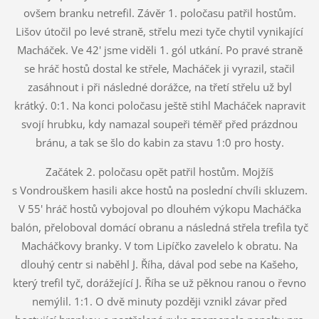
ovšem branku netrefil. Závěr 1. poločasu patřil hostům.
Lišov útočil po levé straně, střelu mezi tyče chytil vynikající
Macháček. Ve 42' jsme viděli 1. gól utkání. Po pravé straně
se hráč hostů dostal ke střele, Macháček ji vyrazil, stačil
zasáhnout i při následné dorážce, na třetí střelu už byl
krátký. 0:1. Na konci poločasu ještě stihl Macháček napravit
svojí hrubku, kdy namazal soupeři téměř před prázdnou
bránu, a tak se šlo do kabin za stavu 1:0 pro hosty.
Začátek 2. poločasu opět patřil hostům. Mojžíš
s Vondrouškem hasili akce hostů na poslední chvíli skluzem.
V 55' hráč hostů vybojoval po dlouhém výkopu Macháčka
balón, přeloboval domácí obranu a následná střela trefila tyč
Macháčkovy branky. V tom Lipíčko zavelelo k obratu. Na
dlouhý centr si naběhl J. Říha, dával pod sebe na Kašeho,
který trefil tyč, dorážející J. Říha se už pěknou ranou o řevno
nemýlil. 1:1. O dvě minuty později vznikl závar před