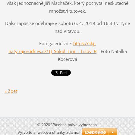
však jednoznačně Jiří Macháček, který pochytal neskutečné
množství tutovek.
Další zápas se odehraje v sobotu 6. 4. 2019 od 16:30 v Týně
nad Vltavou.
Fotogalerie zde:
https://skj-
naty.rajce.idnes.cz/TJ_Sokol_Lipi_-_Lisov_B
- Foto Natálka
Kočerová
« Zpět
© 2020 Všechna práva vyhrazena.
Vytvořte si webové stránky zdarma!