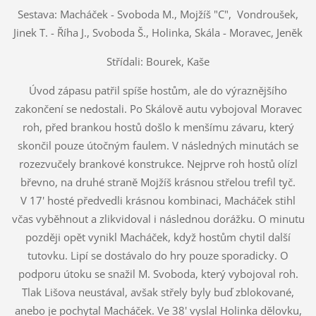
Sestava: Macháček - Svoboda M., Mojžíš "C", Vondroušek,
Jinek T. - Říha J., Svoboda Š., Holinka, Skála - Moravec, Jeněk
Střídali: Bourek, Kaše
Úvod zápasu patřil spíše hostům, ale do výraznějšího
zakončení se nedostali. Po Skálově autu vybojoval Moravec
roh, před brankou hostů došlo k menšímu závaru, který
skončil pouze útočným faulem. V následných minutách se
rozezvučely brankové konstrukce. Nejprve roh hostů olízl
břevno, na druhé straně Mojžíš krásnou střelou trefil tyč.
V 17' hosté předvedli krásnou kombinaci, Macháček stihl
včas vyběhnout a zlikvidoval i následnou dorážku. O minutu
později opět vynikl Macháček, když hostům chytil další
tutovku. Lipí se dostávalo do hry pouze sporadicky. O
podporu útoku se snažil M. Svoboda, který vybojoval roh.
Tlak Lišova neustával, avšak střely byly buď zblokované,
anebo je pochytal Macháček. Ve 38' vyslal Holinka dělovku,