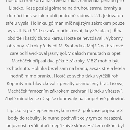
hostující brankou a nastřelená ruka znamenala penaltu pro
Lipíčko. Kaše poslal gólmana na druhou stranu branky a
domácí fans se tak mohli podruhé radovat. 2:1. Jedovatou
střelu vyslal Holinka, gólman míč nejistým zákrokem pouze
vyrazil. Na hřišti se začalo přiostřovat, když Skála a J. Říha
obdrželi každý žlutou kartu. Hosté se nevzdávali. Výborný
obranný zákrok předvedl M. Svoboda a Mojžíš na brakové
čáře odhlavičkoval jasný gól. V dalších minutách si opět
Macháček připsal dva pěkné zákroky. V 82' mohlo být
rozhodnuto. Holinka běžel sám na bránu, avšak střela letěla
hodně mimo branku. Hosté ze svého tlaku vytěžili roh.
Kopnutý míč hlavičkoval z penalty osamocený hráč Lišova,
Macháček famózním zákrokem zachránil Lipíčku vítězství.
Zbylé minutky se už spíše dohrávaly na soupeřově polovině.
Lipíčko si po zlepšeném výkonu ve 2. poločase připisuje 3
body do tabulky. Je nutno pochválit celý tým za nasazení,
bojovnost a vůli otočit nepříznivé skóre. Hráčem utkání byl