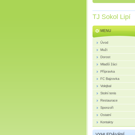
TJ Sokol Lipí
MENU
Úvod
Muži
Dorost
Mladší žáci
Přípravka
FC Bajzovka
Volejbal
Stolní tenis
Restaurace
Sponzoři
Ostatní
Kontakty
VYHLEDÁVÁNÍ