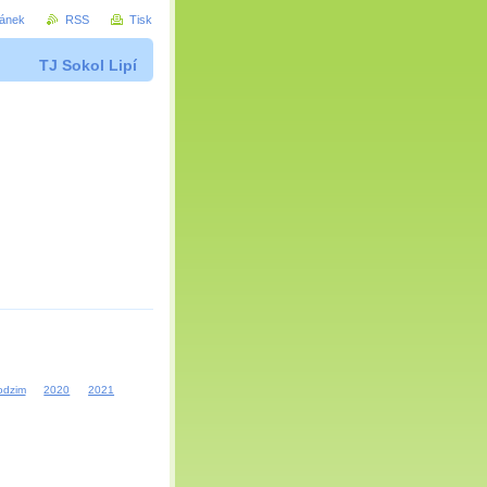
ránek
RSS
Tisk
TJ Sokol Lipí
odzim
2020
2021