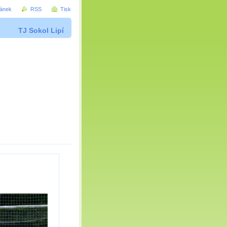
ránek
RSS
Tisk
TJ Sokol Lipí