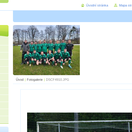
Úvodní stránka
Mapa st
Úvod
|
Fotogalerie
|
DSCF4910.JPG