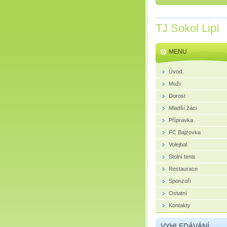
TJ Sokol Lipí
MENU
Úvod
Muži
Dorost
Mladší žáci
Přípravka
FC Bajzovka
Volejbal
Stolní tenis
Restaurace
Sponzoři
Ostatní
Kontakty
VYHLEDÁVÁNÍ