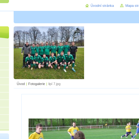
Úvodní stránka
Mapa st
Úvod
|
Fotogalerie
|
lipí 7.jpg