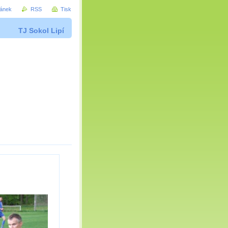
ránek
RSS
Tisk
TJ Sokol Lipí