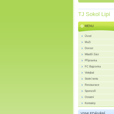
TJ Sokol Lipí
MENU
Úvod
Muži
Dorost
Mladší žáci
Přípravka
FC Bajzovka
Volejbal
Stolní tenis
Restaurace
Sponzoři
Ostatní
Kontakty
VYHLEDÁVÁNÍ