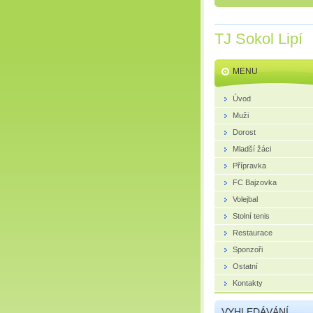
TJ Sokol Lipí
MENU
Úvod
Muži
Dorost
Mladší žáci
Přípravka
FC Bajzovka
Volejbal
Stolní tenis
Restaurace
Sponzoři
Ostatní
Kontakty
VYHLEDÁVÁNÍ