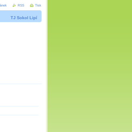
ránek
RSS
Tisk
TJ Sokol Lipí