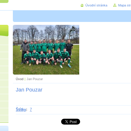
Úvodní stránka
Mapa st
Úvod
|
Jan Pouzar
Jan Pouzar
Štítky
:
7